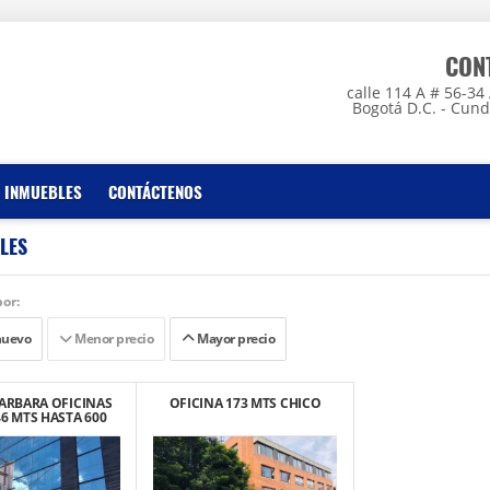
CON
calle 114 A # 56-3
Bogotá D.C. - Cun
 INMUEBLES
CONTÁCTENOS
LES
or:
nuevo
Menor precio
Mayor precio
ARBARA OFICINAS
OFICINA 173 MTS CHICO
6 MTS HASTA 600
MTS