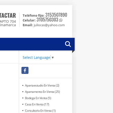
TACTAR
3153507890
Teléfono fijo:
3105750303
Celular:
4 APTO 704
dinamarca
Email:
juliocas@yahoo.com
Select Language
▼
Facebook
Apartaestudio En Venta (2)
Apartamento En Venta (25)
Bodega En Venta (5)
Casa En Venta (17)
Consultorio En Venta (1)