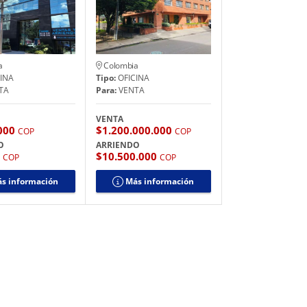
a
Colombia
INA
Tipo:
OFICINA
TA
Para:
VENTA
VENTA
.000
$1.200.000.000
COP
COP
O
ARRIENDO
0
$10.500.000
COP
COP
s información
Más información