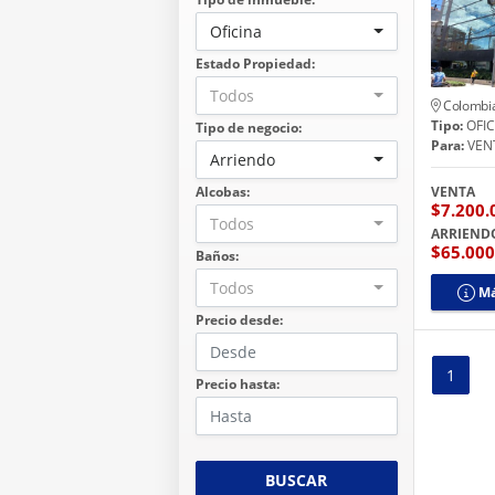
Oficina
Estado Propiedad:
Todos
Colombi
Tipo:
OFIC
Tipo de negocio:
Para:
VEN
Arriendo
Alcobas:
VENTA
$7.200
Todos
ARRIEND
$65.00
Baños:
Todos
Má
Precio desde:
1
Precio hasta:
BUSCAR