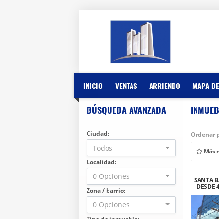
INICIO
VENTAS
ARRIENDO
MAPA DE
BÚSQUEDA AVANZADA
INMUEB
Ciudad:
Ordenar p
Todos
Más 
Localidad:
0 Opciones
SANTA B
DESDE 4
Zona / barrio:
0 Opciones
Tipo de inmueble: