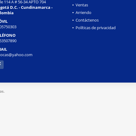
lle 114 A # 56-34 APTO 704
Ventas
gotá D.C. - Cundinamarca -
Arriendo
lombia
Contáctenos
ÓVIL
05750303
Políticas de privacidad
ELÉFONO
53507890
AIL
liocas@yahoo.com
cebook
os.