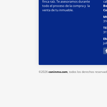
finca raíz. Te asesoramos durante
ca
todo el proceso de la compra y la
Bo
venta de tu inmueble.
Co
M
31
T
31
EM
ju
Fa
©2026
coninmo.com
, todos los derechos reservad