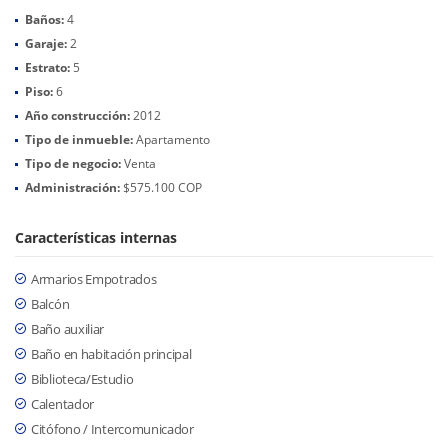
Baños:
4
Garaje:
2
Estrato:
5
Piso:
6
Año construcción:
2012
Tipo de inmueble:
Apartamento
Tipo de negocio:
Venta
Administración:
$575.100 COP
Características internas
Armarios Empotrados
Balcón
Baño auxiliar
Baño en habitación principal
Biblioteca/Estudio
Calentador
Citófono / Intercomunicador