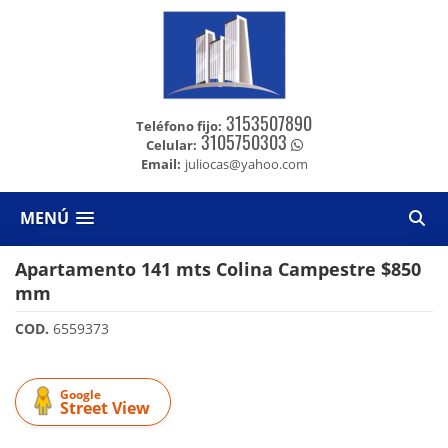
3153507890
Teléfono fijo:
3105750303
Celular:
Email:
juliocas@yahoo.com
MENÚ
Apartamento 141 mts Colina Campestre $850
mm
COD.
6559373
Google
Street View