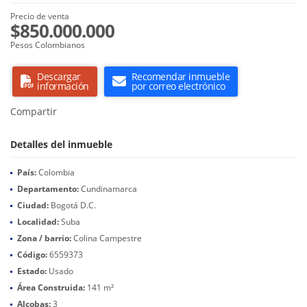
Precio de venta
$850.000.000
Pesos Colombianos
Descargar
Recomendar inmueble
información
por correo electrónico
Compartir
Detalles del inmueble
País:
Colombia
Departamento:
Cundinamarca
Ciudad:
Bogotá D.C.
Localidad:
Suba
Zona / barrio:
Colina Campestre
Código:
6559373
Estado:
Usado
Área Construida:
141 m²
Alcobas:
3