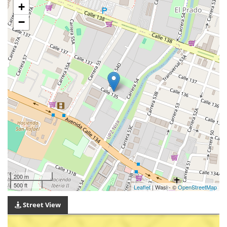
+
−
200 m
500 ft
Leaflet
| Wasi - ©
OpenStreetMap
Street View