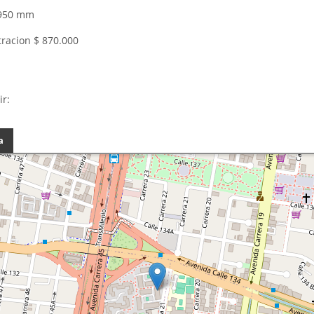
$950 mm
racion $ 870.000
ir:
a