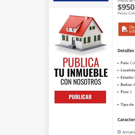
Precio de 
$950
Pesos Col
De
in
Detalles
País:
Co
Localid
Estado:
Baños:
Piso:
2
Tipo de 
Caracter
Armari