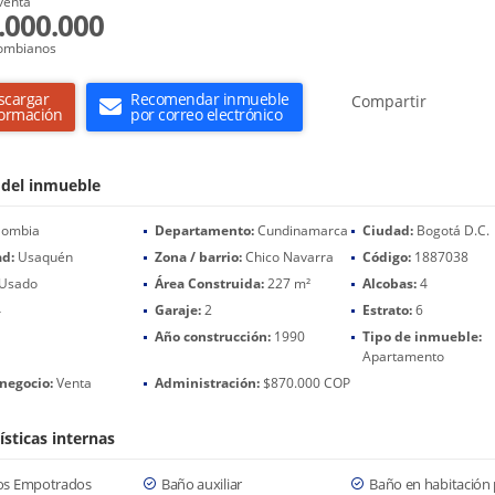
venta
.000.000
ombianos
scargar
Recomendar inmueble
Compartir
formación
por correo electrónico
 del inmueble
lombia
Departamento:
Cundinamarca
Ciudad:
Bogotá D.C.
ad:
Usaquén
Zona / barrio:
Chico Navarra
Código:
1887038
Usado
Área Construida:
227 m²
Alcobas:
4
4
Garaje:
2
Estrato:
6
Año construcción:
1990
Tipo de inmueble:
Apartamento
negocio:
Venta
Administración:
$870.000 COP
ísticas internas
os Empotrados
Baño auxiliar
Baño en habitación 