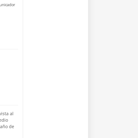
municador
ista al
edio
baño de