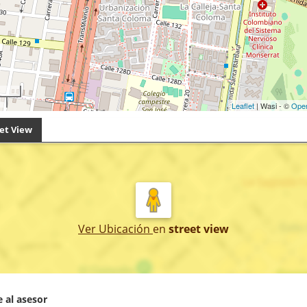
Leaflet
| Wasi - ©
Ope
et View
Ver Ubicación
en
street view
 al asesor