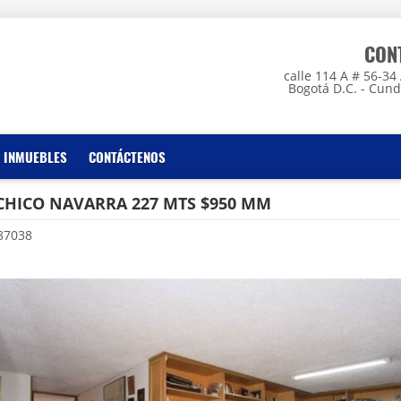
CON
calle 114 A # 56-3
Bogotá D.C. - Cun
 INMUEBLES
CONTÁCTENOS
CHICO NAVARRA 227 MTS $950 MM
87038