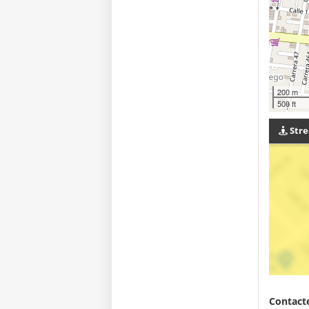
200 m
500 ft
Stre
Contacte