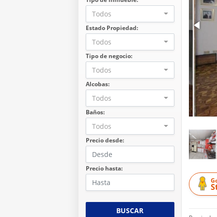
Todos
Estado Propiedad:
Todos
Tipo de negocio:
Todos
Alcobas:
Todos
Baños:
Todos
Precio desde:
Precio hasta:
G
S
BUSCAR