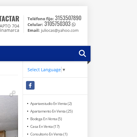
TACTAR
3153507890
Teléfono fijo:
3105750303
Celular:
4 APTO 704
dinamarca
Email:
juliocas@yahoo.com
Select Language
▼
Facebook
Apartaestudio En Venta (2)
Apartamento En Venta (25)
Bodega En Venta (5)
Casa En Venta (17)
Consultorio En Venta (1)