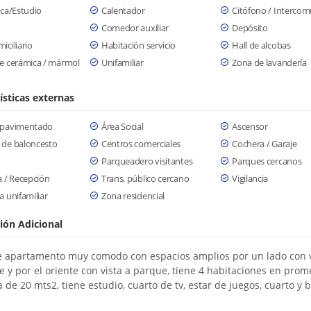
eca/Estudio
Calentador
Citófono / Interco
Comedor auxiliar
Depósito
iciliario
Habitación servicio
Hall de alcobas
e cerámica / mármol
Unifamiliar
Zona de lavandería
ísticas externas
 pavimentado
Área Social
Ascensor
 de baloncesto
Centros comerciales
Cochera / Garaje
Parqueadero visitantes
Parques cercanos
a / Recepción
Trans. público cercano
Vigilancia
a unifamiliar
Zona residencial
ión Adicional
 apartamento muy comodo con espacios amplios por un lado con v
e y por el oriente con vista a parque, tiene 4 habitaciones en prom
 de 20 mts2, tiene estudio, cuarto de tv, estar de juegos, cuarto y 