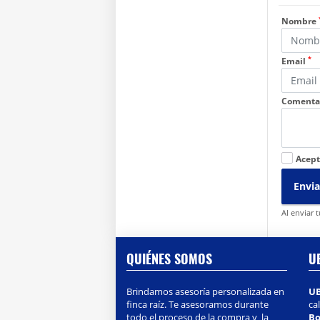
Nombre
*
Email
Comenta
Acept
Envia
Al enviar 
QUIÉNES SOMOS
U
Brindamos asesoría personalizada en
U
finca raíz. Te asesoramos durante
ca
todo el proceso de la compra y la
Bo