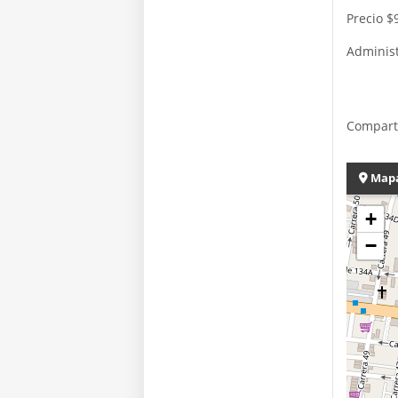
Precio 
Administ
Compart
Map
+
−