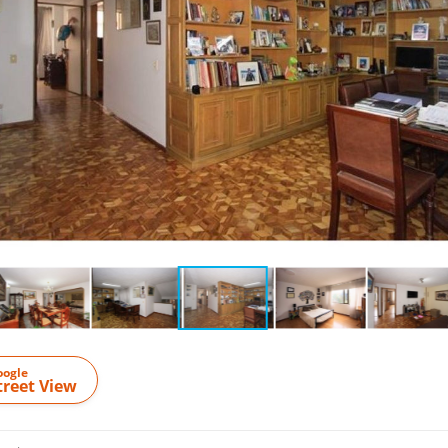
oogle
treet View