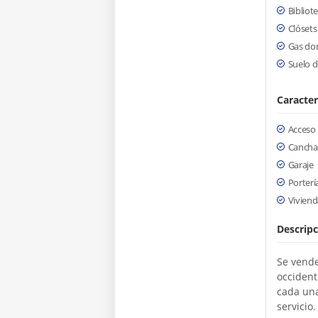
Bibliot
Clósets
Gas dom
Suelo d
Caracter
Acceso
Cancha
Garaje
Porterí
Viviend
Descripc
Se vende
occident
cada una
servicio.