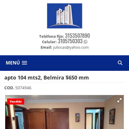
3153507890
Teléfono fijo:
3105750303
Celular:
Email:
juliocas@yahoo.com
MENÚ
apto 104 mts2, Belmira $650 mm
COD.
5074946
Vendido