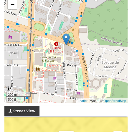
−
200 m
500 ft
Leaflet
| Wasi - ©
OpenStreetMap
Street View