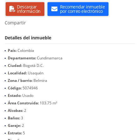
Descargar
Recomendar inmueble
información
por correo electrónico
Compartir
Detalles del inmueble
País:
Colombia
Departamento:
Cundinamarca
Ciudad:
Bogotá D.C.
Localidad:
Usaquén
Zona / barrio:
Belmira
Código:
5074946
Estado:
Usado
Área Construida:
103.75 m²
Alcobas:
2
Baños:
3
Garaje:
2
Estrato:
5